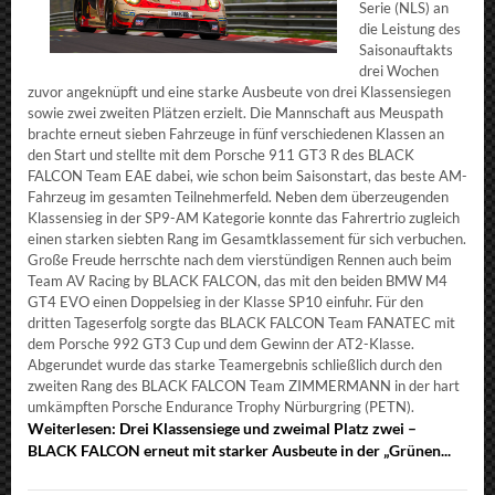
Serie (NLS) an
die Leistung des
Saisonauftakts
drei Wochen
zuvor angeknüpft und eine starke Ausbeute von drei Klassensiegen
sowie zwei zweiten Plätzen erzielt. Die Mannschaft aus Meuspath
brachte erneut sieben Fahrzeuge in fünf verschiedenen Klassen an
den Start und stellte mit dem Porsche 911 GT3 R des BLACK
FALCON Team EAE dabei, wie schon beim Saisonstart, das beste AM-
Fahrzeug im gesamten Teilnehmerfeld. Neben dem überzeugenden
Klassensieg in der SP9-AM Kategorie konnte das Fahrertrio zugleich
einen starken siebten Rang im Gesamtklassement für sich verbuchen.
Große Freude herrschte nach dem vierstündigen Rennen auch beim
Team AV Racing by BLACK FALCON, das mit den beiden BMW M4
GT4 EVO einen Doppelsieg in der Klasse SP10 einfuhr. Für den
dritten Tageserfolg sorgte das BLACK FALCON Team FANATEC mit
dem Porsche 992 GT3 Cup und dem Gewinn der AT2-Klasse.
Abgerundet wurde das starke Teamergebnis schließlich durch den
zweiten Rang des BLACK FALCON Team ZIMMERMANN in der hart
umkämpften Porsche Endurance Trophy Nürburgring (PETN).
Weiterlesen: Drei Klassensiege und zweimal Platz zwei –
BLACK FALCON erneut mit starker Ausbeute in der „Grünen...