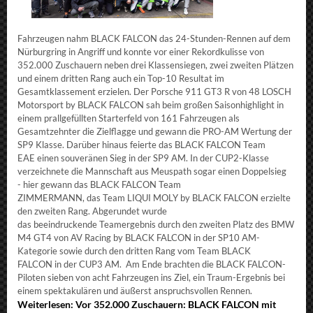
Fahrzeugen nahm BLACK FALCON das 24-Stunden-Rennen auf dem
Nürburgring in Angriff und konnte vor einer Rekordkulisse von
352.000 Zuschauern neben drei Klassensiegen, zwei zweiten Plätzen
und einem dritten Rang auch ein Top-10 Resultat im
Gesamtklassement erzielen. Der Porsche 911 GT3 R von 48 LOSCH
Motorsport by BLACK FALCON sah beim großen Saisonhighlight in
einem prallgefüllten Starterfeld von 161 Fahrzeugen als
Gesamtzehnter die Zielflagge und gewann die PRO-AM Wertung der
SP9 Klasse. Darüber hinaus feierte das BLACK FALCON Team
EAE einen souveränen Sieg in der SP9 AM. In der CUP2-Klasse
verzeichnete die Mannschaft aus Meuspath sogar einen Doppelsieg
- hier gewann das BLACK FALCON Team
ZIMMERMANN, das Team LIQUI MOLY by BLACK FALCON erzielte
den zweiten Rang. Abgerundet wurde
das beeindruckende Teamergebnis durch den zweiten Platz des BMW
M4 GT4 von AV Racing by BLACK FALCON in der SP10 AM-
Kategorie sowie durch den dritten Rang vom Team BLACK
FALCON in der CUP3 AM. Am Ende brachten die BLACK FALCON-
Piloten sieben von acht Fahrzeugen ins Ziel, ein Traum-Ergebnis bei
einem spektakulären und äußerst anspruchsvollen Rennen.
Weiterlesen: Vor 352.000 Zuschauern: BLACK FALCON mit