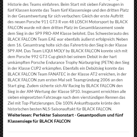
Historie des Teams einfahren. Beim Start mit sieben Fahrzeugen in
fünf Klassen konnte das Team fünf Klassensiege und den dritten Platz
in der Gesamtwertung für sich verbuchen: Gleich der erste Auftritt
des neuen Porsche 911 GT3 R von 48 LOSCH Motorsport by BLACK
FALCON wurde mit dem dritten Platz im Gesamtklassement sowie
dem Sieg in der SP9 PRO-AM Klasse belohnt. Das Schwesterauto des
BLACK FALCON Team EAE war ebenfalls äußerst erfolgreich: Neben
dem 16. Gesamtrang holte sich das Fahrertrio den Sieg in der Klasse
SP9 AM. Das Team LIQUI MOLY by BLACK FALCON konnte sich mit
dem Porsche 992 GT3 Cup gleich bei seinem Debüt in der hart
umkämpften Porsche Endurance Trophy Nürburgring (PETN) den Sieg
in der Klasse CUP2 erkämpfen. Ebenfalls ein Debütsieg konnte das
BLACK FALCON Team FANATEC in der Klasse AT2 erreichen, in der
BLACK FALCON zum ersten Mal seit Teamgründung 2006 an den
Start ging. Zudem sicherte sich AV Racing by BLACK FALCON den
Sieg in der AM-Wertung der Klasse SP10. Insgesamt erreichten alle
sieben eingesetzten Fahrzeuge nach dem vierstündigen Rennen das
Ziel mit Top-Platzierungen. Die 100% Ankunftsquote krönte den
historischen besten NLS-Saisonauftakt für BLACK FALCON.
Weiterlesen: Perfekter Saisonstart - Gesamtpodium und fünf
Klassensiege für BLACK FALCON