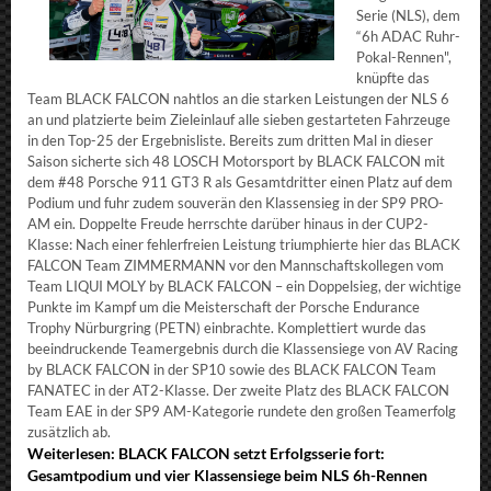
Serie (NLS), dem
“6h ADAC Ruhr-
Pokal-Rennen",
knüpfte das
Team BLACK FALCON nahtlos an die starken Leistungen der NLS 6
an und platzierte beim Zieleinlauf alle sieben gestarteten Fahrzeuge
in den Top-25 der Ergebnisliste. Bereits zum dritten Mal in dieser
Saison sicherte sich 48 LOSCH Motorsport by BLACK FALCON mit
dem #48 Porsche 911 GT3 R als Gesamtdritter einen Platz auf dem
Podium und fuhr zudem souverän den Klassensieg in der SP9 PRO-
AM ein. Doppelte Freude herrschte darüber hinaus in der CUP2-
Klasse: Nach einer fehlerfreien Leistung triumphierte hier das BLACK
FALCON Team ZIMMERMANN vor den Mannschaftskollegen vom
Team LIQUI MOLY by BLACK FALCON – ein Doppelsieg, der wichtige
Punkte im Kampf um die Meisterschaft der Porsche Endurance
Trophy Nürburgring (PETN) einbrachte. Komplettiert wurde das
beeindruckende Teamergebnis durch die Klassensiege von AV Racing
by BLACK FALCON in der SP10 sowie des BLACK FALCON Team
FANATEC in der AT2-Klasse. Der zweite Platz des BLACK FALCON
Team EAE in der SP9 AM-Kategorie rundete den großen Teamerfolg
zusätzlich ab.
Weiterlesen: BLACK FALCON setzt Erfolgsserie fort:
Gesamtpodium und vier Klassensiege beim NLS 6h-Rennen