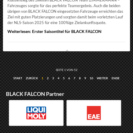
Klassensieg des zweiten BLACK FALCON Team ZIMMERMANN –
Fahrzeuges sorgte für das perfekte Teamergebnis. Auch die beiden
übrigen von BLACK FALCON eingesetzten Fahrzeuge erreichten das
Ziel mit guten Platzierungen und sorgten damit beim vorletzten Lauf
der NLS-Saison 2025 für eine 100%ige Zielankunftsquote.
Weiterlesen: Erster Saisontitel für BLACK FALCON
SEITE 1 VON 52
START
ZURÜCK
1
2
3
4
5
6
7
8
9
10
WEITER
ENDE
BLACK FALCON Partner