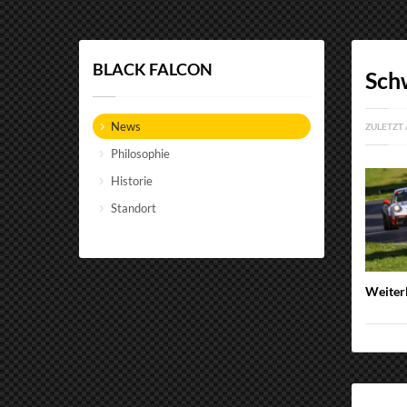
BLACK FALCON
Sch
News
ZULETZT 
Philosophie
Historie
Standort
Weiter