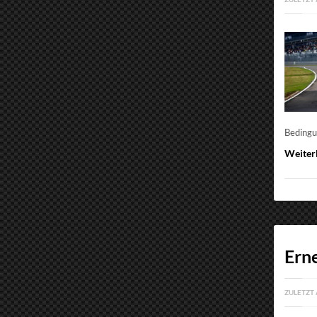
Bedingu
Weiter
Ern
ZULETZT 