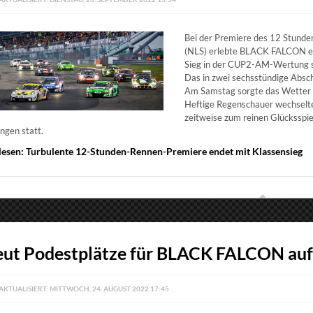
Bei der Premiere des 12 Stunde
(NLS) erlebte BLACK FALCON ei
Sieg in der CUP2-AM-Wertung so
Das in zwei sechsstündige Absc
Am Samstag sorgte das Wetter r
Heftige Regenschauer wechselten
zeitweise zum reinen Glücksspie
ngen statt.
lesen: Turbulente 12-Stunden-Rennen-Premiere endet mit Klassensieg
eut Podestplätze für BLACK FALCON auf
AKTUALISIERT: MITTWOCH, 24. AUGUST 2022 17:45