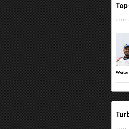
Top
ZULETZT 
Weiter
Tur
ZULETZT 