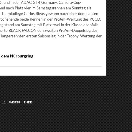
D) und in der ADAC GT4 Germany. Carrera-Cup-
nd nach Platz vier im Samstagsrennen am Sonntag als
m. Teamkollege Carlos Rivas gewann nach einer dominanten
 Wochenende beide Rennen in der ProAm-Wertung des PCCD.
 stand am Samstag mit Platz zwei in der Klasse ebenfalls
herte BLACK FALCON den zweiten ProAm-Doppelsieg des
 langersehnten ersten Saisonsieg in der Trophy-Wertung der
f dem Nürburgring
11
WEITER
ENDE