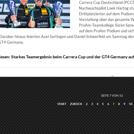
Carrera Cup Deutschland (PCC
Nachwuchspilot Loek Hartog sta
Drittplatzierter auf dem Podiu
Vorstellung über das gesamte
ProAm-Teamkollege Sören Spreng
auf dem ProAm-Podium und sic
 Darüber hinaus feierten Axel Sartingen und Daniel Schwerfeld am Samstag den
T4 Germany.
lesen: Starkes Teamergebnis beim Carrera Cup und der GT4 Germany au
SEITE 7 VON 52
START
ZURÜCK
2
3
4
5
6
7
8
9
10