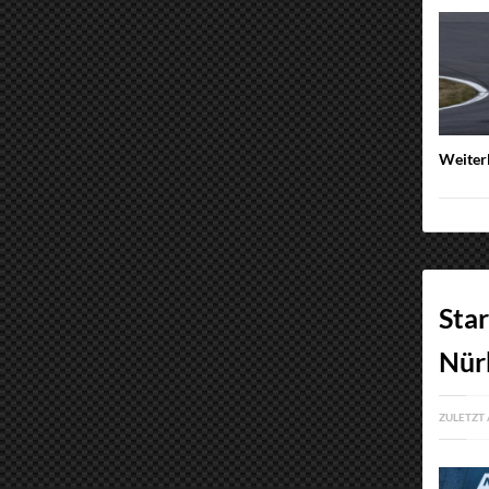
Weiter
Sta
Nür
ZULETZT 