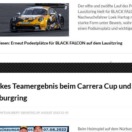
Der elfte und zwölfte Lauf des
Lausitzring hielt für BLACK F
Nachwuchsfahrer Loek Hartog m
starke Form unter Beweis, währ
einen Podiumsplatz und wichtig
lesen: Erneut Podestplätze für BLACK FALCON auf dem Lausitzring
rkes Teamergebnis beim Carrera Cup un
burgring
AKTUALISIERT: DIENSTAG, 09. AUGUST 2022 12:45
Beim Heimspiel auf dem Nürburg