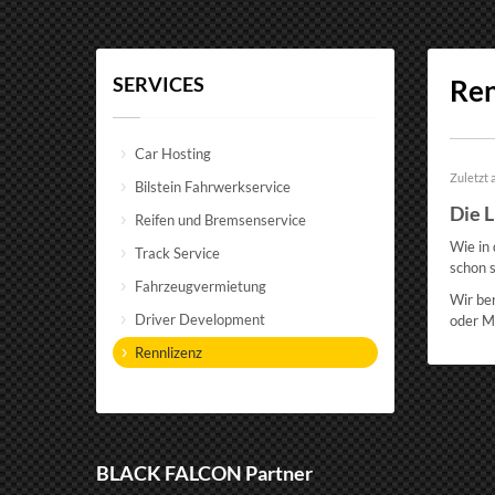
SERVICES
Ren
Car Hosting
Zuletzt 
Bilstein Fahrwerkservice
Die 
Reifen und Bremsenservice
Wie in 
Track Service
schon s
Fahrzeugvermietung
Wir ber
Driver Development
oder Mi
Rennlizenz
BLACK FALCON Partner