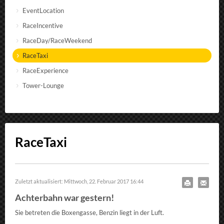
EventLocation
RaceIncentive
RaceDay/RaceWeekend
RaceTaxi
RaceExperience
Tower-Lounge
RaceTaxi
Zuletzt aktualisiert: Mittwoch, 22. Februar 2017 16:44
Achterbahn war gestern!
Sie betreten die Boxengasse, Benzin liegt in der Luft.