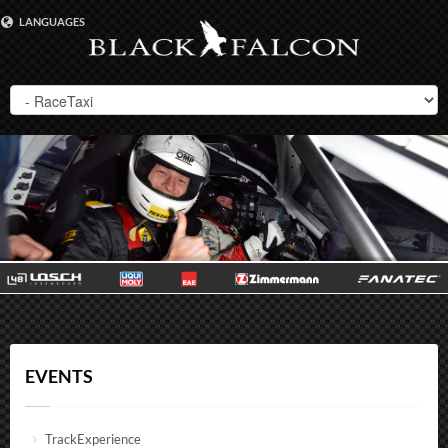
LANGUAGES
DEUTSCH
ENGLISH
EVENTS
TrackExperience