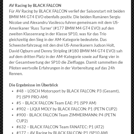
AV Racing by BLACK FALCON
Für AV Racing by BLACK FALCON verlief der Saisonstart mit beiden
BMW M4 GT4 EVO ebenfalls positiv. Die beiden Rumänen Sergiu
Nicolae und Alexandru Vasilescu fuhren gemeinsam mit dem US-
Amerikaner 'Russ Turner' (#177 BMW M4 GT4 EVO) auf den
zweiten Klassenrang in der Klasse SP10, was für das Trio
gleichzeitig den Sieg in der AM-Kategorie bedeutete. Das
Schwesterfahrzeug mit den drei US-Amerikanern Judson Holt,
David Ogburn und Denny Stripling (#180 BMW M4 GT4 EVO) sah
auf dem dritten Platz in der AM-Kategorie sowie auf Rang vier in
der Gesamtwertung der SP10 die Zielflagge. Damit sammelten die
Piloten wertvolle Erfahrungen in der Vorbereitung auf das 24h
Rennen.
Die Ergebnisse im Überblick
#48 – LOSCH Motorsport by BLACK FALCON: P3 (Gesamt),
P1 (SP9 PRO-AM)
#5 – BLACK FALCON Team EAE: P1 (SP9 AM)
#902 – LIQUI MOLY by BLACK FALCON: P1 (PETN CUP2)
#900 - BLACK FALCON Team ZIMMERMANN: P4 (PETN
CUP2)
#632 – BLACK FALCON Team FANATEC: P1 (AT2)
#177 – AV Racing by BLACK FALCON: P1 (SP10 AM)