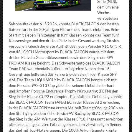
Serie (NLS),
dem um eine
Woche
verspäteten
Saisonauftakt der NLS 2026, konnte BLACK FALCON den besten
Saisonstart in der 20-jährigen Historie des Teams einfahren. Beim
Start mit sieben Fahrzeugen in fünf Klassen konnte das Team fünf
Klassensiege und den dritten Platz in der Gesamtwertung für sich
verbuchen: Gleich der erste Auftritt des neuen Porsche 911 GT3 R
von 48 LOSCH Motorsport by BLACK FALCON wurde mit dem
dritten Platz im Gesamtklassement sowie dem Sieg in der SP9
PRO-AM Klasse belohnt. Das Schwesterauto des BLACK FALCON
Team EAE war ebenfalls äußerst erfolgreich: Neben dem 16.
Gesamtrang holte sich das Fahrertrio den Sieg in der Klasse SP9
AM. Das Team LIQUI MOLY by BLACK FALCON konnte sich mit
dem Porsche 992 GT3 Cup gleich bei seinem Debüt in der hart
umkämpften Porsche Endurance Trophy Nürburgring (PETN) den
Sieg in der Klasse CUP2 erkämpfen. Ebenfalls ein Debütsieg konnte
das BLACK FALCON Team FANATEC in der Klasse AT2 erreichen,
in der BLACK FALCON zum ersten Mal seit Teamgründung 2006 an
den Start ging. Zudem sicherte sich AV Racing by BLACK FALCON
den Sieg in der AM-Wertung der Klasse SP10. Insgesamt erreichten
alle sieben eingesetzten Fahrzeuge nach dem vierstündigen Rennen
das Ziel mit Top-Platzierungen. Die 100% Ankunftsquote krönte