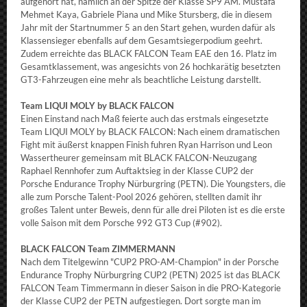
aufgehört hat, nämlich an der Spitze der Klasse SP9 AM. Mustafa
Mehmet Kaya, Gabriele Piana und Mike Stursberg, die in diesem
Jahr mit der Startnummer 5 an den Start gehen, wurden dafür als
Klassensieger ebenfalls auf dem Gesamtsiegerpodium geehrt.
Zudem erreichte das BLACK FALCON Team EAE den 16. Platz im
Gesamtklassement, was angesichts von 26 hochkarätig besetzten
GT3-Fahrzeugen eine mehr als beachtliche Leistung darstellt.
Team LIQUI MOLY by BLACK FALCON
Einen Einstand nach Maß feierte auch das erstmals eingesetzte
Team LIQUI MOLY by BLACK FALCON: Nach einem dramatischen
Fight mit äußerst knappen Finish fuhren Ryan Harrison und Leon
Wassertheurer gemeinsam mit BLACK FALCON-Neuzugang
Raphael Rennhofer zum Auftaktsieg in der Klasse CUP2 der
Porsche Endurance Trophy Nürburgring (PETN). Die Youngsters, die
alle zum Porsche Talent-Pool 2026 gehören, stellten damit ihr
großes Talent unter Beweis, denn für alle drei Piloten ist es die erste
volle Saison mit dem Porsche 992 GT3 Cup (#902).
BLACK FALCON Team ZIMMERMANN
Nach dem Titelgewinn "CUP2 PRO-AM-Champion" in der Porsche
Endurance Trophy Nürburgring CUP2 (PETN) 2025 ist das BLACK
FALCON Team Timmermann in dieser Saison in die PRO-Kategorie
der Klasse CUP2 der PETN aufgestiegen. Dort sorgte man im