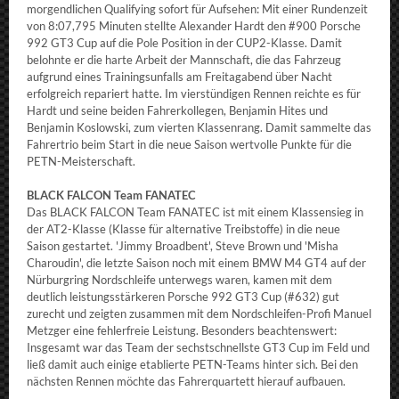
morgendlichen Qualifying sofort für Aufsehen: Mit einer Rundenzeit
von 8:07,795 Minuten stellte Alexander Hardt den #900 Porsche
992 GT3 Cup auf die Pole Position in der CUP2-Klasse. Damit
belohnte er die harte Arbeit der Mannschaft, die das Fahrzeug
aufgrund eines Trainingsunfalls am Freitagabend über Nacht
erfolgreich repariert hatte. Im vierstündigen Rennen reichte es für
Hardt und seine beiden Fahrerkollegen, Benjamin Hites und
Benjamin Koslowski, zum vierten Klassenrang. Damit sammelte das
Fahrertrio beim Start in die neue Saison wertvolle Punkte für die
PETN-Meisterschaft.
BLACK FALCON Team FANATEC
Das BLACK FALCON Team FANATEC ist mit einem Klassensieg in
der AT2-Klasse (Klasse für alternative Treibstoffe) in die neue
Saison gestartet. 'Jimmy Broadbent', Steve Brown und 'Misha
Charoudin', die letzte Saison noch mit einem BMW M4 GT4 auf der
Nürburgring Nordschleife unterwegs waren, kamen mit dem
deutlich leistungsstärkeren Porsche 992 GT3 Cup (#632) gut
zurecht und zeigten zusammen mit dem Nordschleifen-Profi Manuel
Metzger eine fehlerfreie Leistung. Besonders beachtenswert:
Insgesamt war das Team der sechstschnellste GT3 Cup im Feld und
ließ damit auch einige etablierte PETN-Teams hinter sich. Bei den
nächsten Rennen möchte das Fahrerquartett hierauf aufbauen.