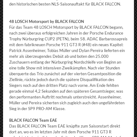
den historischen besten NLS-Saisonauftakt für BLACK FALCON.
48 LOSCH Motorsport by BLACK FALCON
Für das Team 48 LOSCH Motorsport by BLACK FALCON begann,
nach zwei überaus erfolgreichen Jahren in der Porsche Endurance
Trophy Nürburgring CUP2 (PETN), beim 58. ADAC Barbarossapreis
mit dem fabrikneuen Porsche 911 GT3 R (#48) ein neues Kapitel:
Patrick Assenheimer, Tobias Müller und Dylan Pereira lieferten ein
mehr als überzeugendes Debüt ab und boten den 25.000
Zuschauern entlang der Nürburgring Nordschleife von Beginn an
eine tolle Show mit intensiven Zweikämpfen. Nach vier Stunden
überquerte das Trio zunächst auf der vierten Gesamtposition die
Ziellinie, rückte jedoch durch die spätere Disqualifikation des
Siegers noch auf den dritten Platz nach vorne. Am Ende fehlten
gerade einmal 4,2 Sekunden auf den späteren Gesamtsieger, was
den performanten Auftritt nochmals unterstreicht. Assenheimer,
Müller und Pereira sicherten sich zugleich auch den ungefährdeten
Sieg in der SP9 PRO-AM Klasse.
BLACK FALCON Team EAE
Das BLACK FALCON Team EAE knüpfte zum Saisonstart direkt
dort an, wo es im letzten Jahr mit dem Porsche 911 GT3 R