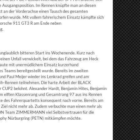
te Ausgangsposition. Im Rennen knüpfte man an diesen
takt an der Vorderachse einen Tausch des gesamten
fen wurde. Mit vollem fahrerischem Einsatz kämpfte sich
 Porsche 911 GT3 R am Ende neben
sieg.
aublich bitteren Start ins Wochenende. Kurz nach
einen Unfall verwickelt, bei dem das Fahrzeug am Heck
 baute mit unermüdlichem Einsatz kurzerhand
 Teams bereitgestellt wurde. Bereits im zweiten
und Paul Meijer wieder ins Lenkrad greifen und am
h-Rennen teilnehmen. Die harte Arbeit der BLACK
r CUP2 belohnt. Alexander Hardt, Benjamin Hites, Benjamin
vom elften Klassenrang und Gesamtrang 97 aus ins Rennen
ce des Fahrerquartetts konsequent nach vorne. Bereits am
s Ziel nicht mehr ab. Zudem verbuchte man einen mehr als
LCON Team ZIMMERMANN viel Selbstvertrauen für die
 Trophy Nürburgring (PETN) mitkämpfen möchte.