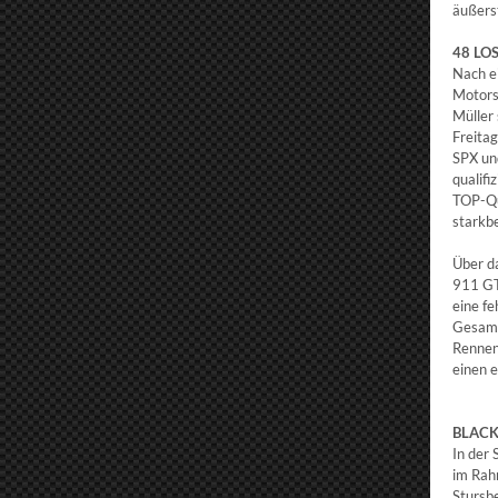
äußers
48 LO
Nach e
Motors
Müller
Freitag
SPX un
qualifi
TOP-Qu
starkb
Über d
911 GT3
eine f
Gesamt
Rennen
einen 
BLACK
In der
im Rah
Stursbe