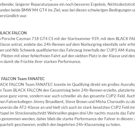
ießender, längerer Reparaturpause ein noch besseres Ergebnis. Nichtsdestot
unden beide BMW M4 GT4 ins Ziel, was bei diesen schwierigen Bedingungen und 
erständlich war.
BLACK FALCON
n Porsche Cayman 718 GT4 CS mit der Startnummer 939, mit dem BLACK FALC
lasse antrat, endete das 24h-Rennen auf dem Nürburgring ebenfalls sehr erfol
gen und Nils Schwenk qualifizierten das Fahrzeug innerhalb der CUP3 AM-Katego
r Piloten mit einer fehlerfreien Fahrt auf den siebten Platz in der Klasse und
en damit die Früchte ihrer starken Performance.
 FALCON Team FANATEC
ACK FALCON Team FANATEC konnte im Qualifying direkt ein großes Ausrufeze
m Team BLACK FALCON den Gesamtsieg beim 24h-Rennen erzielte, platzierte 
asse ganz vorne, sondern war auch schneller als das gesamte CUP2-Feld. Auc
inen Fahrerkollegen Jimmy Broadbent, Steve Brown und Misha Charoudin zu übe
uverän die AT2-Klasse an und hielt sich auch im stark besetzten CUP2 Feld inn
stapel im Streckenabschnitt Wehrseifen gegen drei Uhr nachts musste das Fa
 genommen werden, daher blieb die starke Performance der Fahrer in diesem 
quartett geschworen, endlich den begehrten 24h-Klassensieg zu holen.