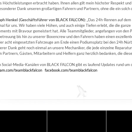
s Höchstleistungen erbracht haben. Ihnen allen gilt mein höchster Respekt und
esonderer Dank unseren großartigen Fahrern und Partnern, ohne die ein solch
oph Henkel (Geschäftsführer von BLACK FALCON):
„Das 24h-Rennen auf dem N
al für uns. Wir haben viele Höhen, und auch einige Tiefen erlebt, die die ganz
ments mit Bravour gemeistert hat. Alle Teammitglieder, angefangen von den Pe
etreuung bis hin zu unserer Boxencrew und den Fahrern haben einen exzellente
der acht eingesetzten Fahrzeuge am Ende einen Podiumsplatz bei den 24h Nürbur
erer Dank geht noch einmal an unsere Mechaniker, die jede einzelne Reparat
en Partnern, Gästen, Mitarbeitern und Helfern ga
nz herzlich bedanken, die die
n Social-Media-Kanälen von BLACK FALCON gibt es laufend Updates rund um di
ram.com/teamblackfalcon
facebook.com/teamblackfalcon