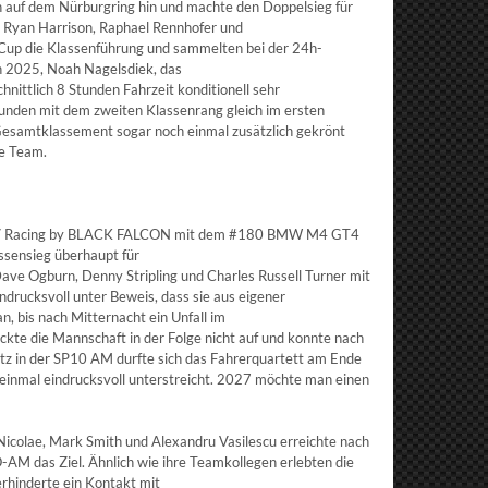
uf dem Nürburgring hin und machte den Doppelsieg für
 Ryan Harrison, Raphael Rennhofer und
up die Klassenführung und sammelten bei der 24h-
n 2025, Noah Nagelsdiek, das
nittlich 8 Stunden Fahrzeit konditionell sehr
unden mit dem zweiten Klassenrang gleich im ersten
 Gesamtklassement sogar noch einmal zusätzlich gekrönt
ge Team.
llte AV Racing by BLACK FALCON mit dem #180 BMW M4 GT4
sensieg überhaupt für
Dave Ogburn, Denny Stripling und Charles Russell Turner mit
ndrucksvoll unter Beweis, dass sie aus eigener
an, bis nach Mitternacht ein Unfall im
kte die Mannschaft in der Folge nicht auf und konnte nach
z in der SP10 AM durfte sich das Fahrerquartett am Ende
einmal eindrucksvoll unterstreicht. 2027 möchte man einen
olae, Mark Smith und Alexandru Vasilescu erreichte nach
-AM das Ziel. Ähnlich wie ihre Teamkollegen erlebten die
rhinderte ein Kontakt mit