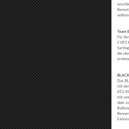
anschl
Rennst
selbstv
Team 
Für de
CUP3 K
Sartin
die vie
erntet
BLACK
Das BL
mit de
AT2-Kl
mit se
über so
Reifen
Rennen
Fahrer