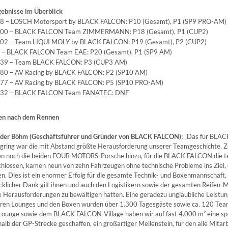
gebnisse im Überblick
8 – LOSCH Motorsport by BLACK FALCON: P10 (Gesamt), P1 (SP9 PRO-AM)
00 – BLACK FALCON Team ZIMMERMANN: P18 (Gesamt), P1 (CUP2)
02 – Team LIQUI MOLY by BLACK FALCON: P19 (Gesamt), P2 (CUP2)
 – BLACK FALCON Team EAE: P20 (Gesamt), P1 (SP9 AM)
39 – Team BLACK FALCON: P3 (CUP3 AM)
80 – AV Racing by BLACK FALCON: P2 (SP10 AM)
77 – AV Racing by BLACK FALCON: P5 (SP10 PRO-AM)
32 – BLACK FALCON Team FANATEC: DNF
n nach dem Rennen
der Böhm (Geschäftsführer und Gründer von BLACK FALCON):
„Das für BLAC
gring war die mit Abstand größte Herausforderung unserer Teamgeschichte. Z
 noch die beiden FOUR MOTORS-Porsche hinzu, für die BLACK FALCON die tec
chlossen, kamen neun von zehn Fahrzeugen ohne technische Probleme ins Ziel,
n. Dies ist ein enormer Erfolg für die gesamte Technik- und Boxenmannschaft,
cklicher Dank gilt ihnen und auch den Logistikern sowie der gesamten Reifen
 Herausforderungen zu bewältigen hatten. Eine geradezu unglaubliche Leistung
eren Lounges und den Boxen wurden über 1.300 Tagesgäste sowie ca. 120 Te
Lounge sowie dem BLACK FALCON-Village haben wir auf fast 4.000 m² eine sp
halb der GP-Strecke geschaffen, ein großartiger Meilenstein, für den alle Mitarb