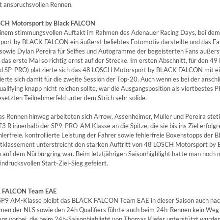
t anspruchsvollen Rennen.
SCH Motorsport by Black FALCON
inem stimmungsvollen Auftakt im Rahmen des Adenauer Racing Days, bei de
port by BLACK FALCON ein äußerst beliebtes Fotomotiv darstellte und das Fa
 sowie Dylan Pereira für Selfies und Autogramme der begeisterten Fans äußers
 das erste Mal so richtig ernst auf der Strecke. Im ersten Abschnitt, für den 4
d SP-PRO) platzierte sich das 48 LOSCH Motorsport by BLACK FALCON mit ei
zierte sich damit für die zweite Session der Top-20. Auch wenn es bei der ansch
alifying knapp nicht reichen sollte, war die Ausgangsposition als viertbeste
esetzten Teilnehmerfeld unter dem Strich sehr solide.
as Rennen hinweg arbeiteten sich Arrow, Assenheimer, Müller und Pereira stet
 R innerhalb der SP9-PRO-AM Klasse an die Spitze, die sie bis ins Ziel erfolg
ehlerfreie, kontrollierte Leistung der Fahrer sowie fehlerfreie Boxenstopps 
klassement unterstreicht den starken Auftritt von 48 LOSCH Motorsport by 
 auf dem Nürburgring war. Beim letztjährigen Saisonhighlight hatte man noc
eindrucksvollen Start-Ziel-Sieg gefeiert.
 FALCON Team EAE
 SP9 AM-Klasse bleibt das BLACK FALCON Team EAE in dieser Saison auch nac
men der NLS sowie den 24h Qualifiers führte auch beim 24h-Rennen kein Weg
rg vorbei, die beim 24h-Saisonhighlight von Thomas Kiefer unterstützt wurden