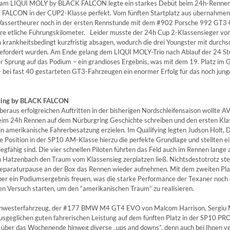
am LIQUI MOLY by BLACK FALCON legte ein starkes Debüt beim 24h-Rennen a
FALCON in der CUP2-Klasse perfekt. Vom fünften Startplatz aus übernahmen
assertheurer noch in der ersten Rennstunde mit dem #902 Porsche 992 GT3 C
re etliche Führungskilometer. Leider musste der 24h Cup 2-Klassensieger vo
krankheitsbedingt kurzfristig absagen, wodurch die drei Youngster mit durchsch
gefordert wurden. Am Ende gelang dem LIQUI MOLY-Trio nach Ablauf der 24 St
er Sprung auf das Podium – ein grandioses Ergebnis, was mit dem 19. Platz im
 bei fast 40 gestarteten GT3-Fahrzeugen ein enormer Erfolg für das noch jun
cing by BLACK FALCON
beraus erfolgreichen Auftritten in der bisherigen Nordschleifensaison wo
im 24h Rennen auf dem Nürburgring Geschichte schreiben und den ersten Klas
in amerikanische Fahrerbesatzung erzielen. Im Qualifying legten Judson Holt, 
e Position in der SP10 AM-Klasse hierzu die perfekte Grundlage und stellten ei
iegfähig sind. Die vier schnellen Piloten führten das Feld auch im Rennen lange 
h Hatzenbach den Traum vom Klassensieg zerplatzen ließ. Nichtsdestotrotz stec
Reparaturpause an der Box das Rennen wieder aufnehmen. Mit dem zweiten Plat
ber ein Podiumsergebnis freuen, was die starke Performance der Texaner noch 
en Versuch starten, um den “amerikanischen Traum” zu realisieren.
hwesterfahrzeug, der #177 BMW M4 GT4 EVO von Malcom Harrison, Sergiu Nic
usgeglichen guten fahrerischen Leistung auf dem fünften Platz in der SP10 PRO
n über das Wochenende hinweg diverse „ups and downs”, denn auch bei Ihnen ve