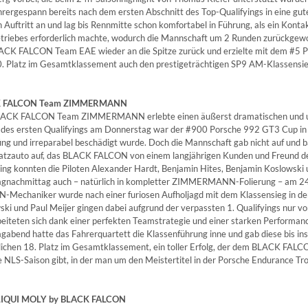
hrergespann bereits nach dem ersten Abschnitt des Top-Qualifyings in eine gu
 Auftritt an und lag bis Rennmitte schon komfortabel in Führung, als ein Kon
triebes erforderlich machte, wodurch die Mannschaft um 2 Runden zurückgewor
ACK FALCON Team EAE wieder an die Spitze zurück und erzielte mit dem #5
. Platz im Gesamtklassement auch den prestigeträchtigen SP9 AM-Klassen
 FALCON Team ZIMMERMANN
ACK FALCON Team ZIMMERMANN erlebte einen äußerst dramatischen und ungl
 des ersten Qualifyings am Donnerstag war der #900 Porsche 992 GT3 Cup in 
fing und irreparabel beschädigt wurde. Doch die Mannschaft gab nicht auf und
satzauto auf, das BLACK FALCON von einem langjährigen Kunden und Freund des
ying konnten die Piloten Alexander Hardt, Benjamin Hites, Benjamin Koslowski 
gnachmittag auch – natürlich in kompletter ZIMMERMANN-Folierung – am 24
-Mechaniker wurde nach einer furiosen Aufholjagd mit dem Klassensieg in de
ski und Paul Meijer gingen dabei aufgrund der verpassten 1. Qualifyings nur 
beiteten sich dank einer perfekten Teamstrategie und einer starken Performan
gabend hatte das Fahrerquartett die Klassenführung inne und gab diese bis in
lichen 18. Platz im Gesamtklassement, ein toller Erfolg, der dem BLACK FA
e NLS-Saison gibt, in der man um den Meistertitel in der Porsche Endurance
LIQUI MOLY by BLACK FALCON