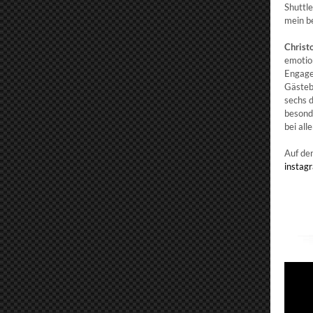
Shuttle
mein b
Christ
emotion
Engage
Gästeb
sechs 
besond
bei all
Auf de
instag