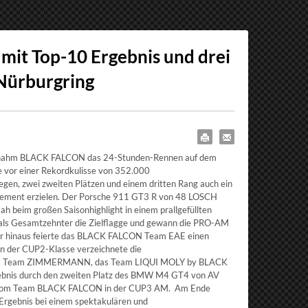
it Top-10 Ergebnis und drei
 Nürburgring
n nahm BLACK FALCON das 24-Stunden-Rennen auf dem
e vor einer Rekordkulisse von 352.000
egen, zwei zweiten Plätzen und einem dritten Rang auch ein
sement erzielen. Der Porsche 911 GT3 R von 48 LOSCH
beim großen Saisonhighlight in einem prallgefüllten
 als Gesamtzehnter die Zielflagge und gewann die PRO-AM
er hinaus feierte das BLACK FALCON Team EAE einen
In der CUP2-Klasse verzeichnete die
LCON Team ZIMMERMANN, das Team LIQUI MOLY by BLACK
ebnis durch den zweiten Platz des BMW M4 GT4 von AV
g vom Team BLACK FALCON in der CUP3 AM. Am Ende
Ergebnis bei einem spektakulären und