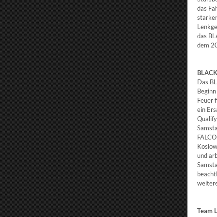
das Fa
starken
Lenkge
das BL
dem 20
BLACK
Das BL
Beginn
Feuer 
ein Er
Qualif
Samsta
FALCON
Koslow
und ar
Samsta
beacht
weiter
Team 