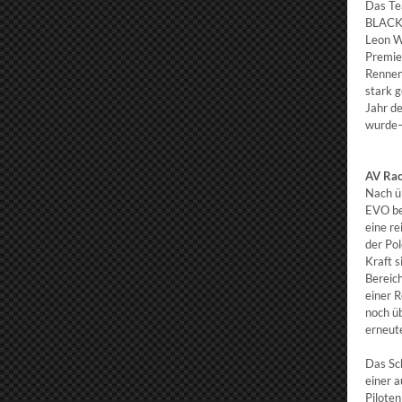
Das Te
BLACK 
Leon W
Premie
Rennen 
stark 
Jahr d
wurde–
AV Ra
Nach ü
EVO be
eine re
der Pol
Kraft s
Bereic
einer 
noch ü
erneut
Das Sc
einer a
Pilote