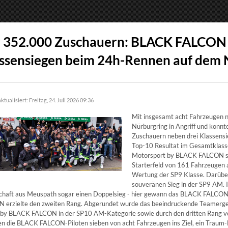
 352.000 Zuschauern: BLACK FALCON m
ssensiegen beim 24h-Rennen auf dem
ktualisiert: Freitag, 24. Juli 2026 09:36
Mit insgesamt acht Fahrzeuge
Nürburgring in Angriff und konnt
Zuschauern neben drei Klassensi
Top-10 Resultat im Gesamtklas
Motorsport by BLACK FALCON sah 
Starterfeld von 161 Fahrzeugen
Wertung der SP9 Klasse. Darüb
souveränen Sieg in der SP9 AM. 
haft aus Meuspath sogar einen Doppelsieg - hier gewann das BLACK FA
 erzielte den zweiten Rang. Abgerundet wurde das beeindruckende Teamerg
 by BLACK FALCON in der SP10 AM-Kategorie sowie durch den dritten Ran
en die BLACK FALCON-Piloten sieben von acht Fahrzeugen ins Ziel, ein Traum-