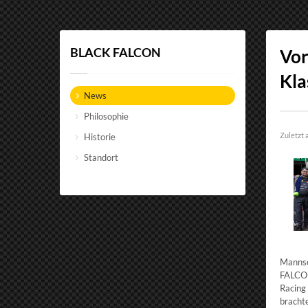
BLACK FALCON
Vor
Kla
News
Philosophie
Zuletzt a
Historie
Standort
Mannsc
FALCON
Racing
bracht