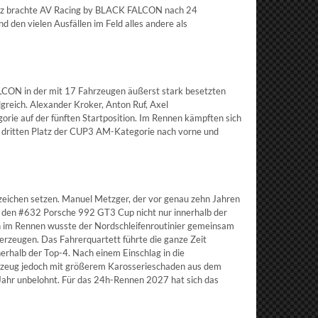
rotz brachte AV Racing by BLACK FALCON nach 24
den vielen Ausfällen im Feld alles andere als
ON in der mit 17 Fahrzeugen äußerst stark besetzten
greich. Alexander Kroker, Anton Ruf, Axel
rie auf der fünften Startposition. Im Rennen kämpften sich
 den dritten Platz der CUP3 AM-Kategorie nach vorne und
ichen setzen. Manuel Metzger, der vor genau zehn Jahren
den #632 Porsche 992 GT3 Cup nicht nur innerhalb der
h im Rennen wusste der Nordschleifenroutinier gemeinsam
rzeugen. Das Fahrerquartett führte die ganze Zeit
erhalb der Top-4. Nach einem Einschlag in die
hrzeug jedoch mit größerem Karosserieschaden aus dem
Jahr unbelohnt. Für das 24h-Rennen 2027 hat sich das