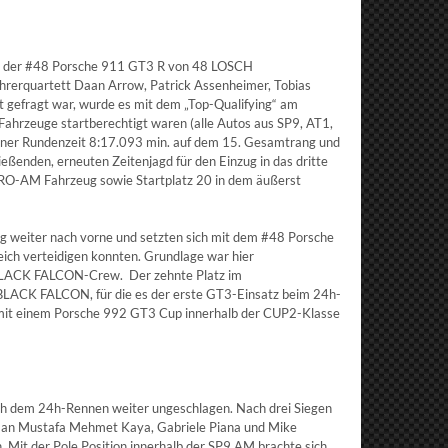
m der #48 Porsche 911 GT3 R von 48 LOSCH
hrerquartett Daan Arrow, Patrick Assenheimer, Tobias
t gefragt war, wurde es mit dem „Top-Qualifying“ am
9 Fahrzeuge startberechtigt waren (alle Autos aus SP9, AT1,
ner Rundenzeit 8:17.093 min. auf dem 15. Gesamtrang und
ließenden, erneuten Zeitenjagd für den Einzug in das dritte
s PRO-AM Fahrzeug sowie Startplatz 20 in dem äußerst
ig weiter nach vorne und setzten sich mit dem #48 Porsche
reich verteidigen konnten. Grundlage war hier
der BLACK FALCON-Crew. Der zehnte Platz im
BLACK FALCON, für die es der erste GT3-Einsatz beim 24h-
h mit einem Porsche 992 GT3 Cup innerhalb der CUP2-Klasse
h dem 24h-Rennen weiter ungeschlagen. Nach drei Siegen
 an Mustafa Mehmet Kaya, Gabriele Piana und Mike
. Mit der Pole Position innerhalb der SP9 AM brachte sich