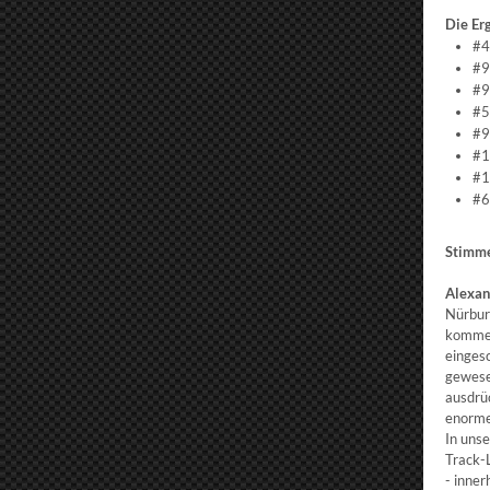
Die Er
#4
#9
#9
#5
#9
#1
#1
#6
Stimme
Alexan
Nürbur
kommen
einges
gewese
ausdrü
enorme
In uns
Track-
- inner