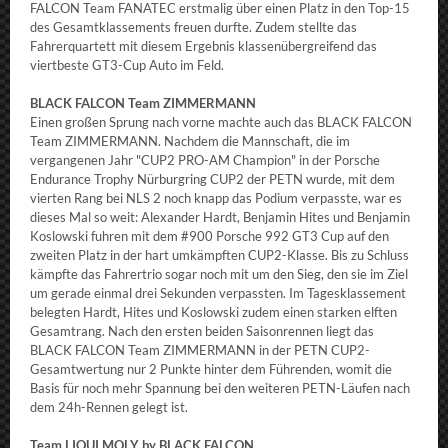
FALCON Team FANATEC erstmalig über einen Platz in den Top-15
des Gesamtklassements freuen durfte. Zudem stellte das
Fahrerquartett mit diesem Ergebnis klassenübergreifend das
viertbeste GT3-Cup Auto im Feld.
BLACK FALCON Team ZIMMERMANN
Einen großen Sprung nach vorne machte auch das BLACK FALCON
Team ZIMMERMANN. Nachdem die Mannschaft, die im
vergangenen Jahr "CUP2 PRO-AM Champion" in der Porsche
Endurance Trophy Nürburgring CUP2 der PETN wurde, mit dem
vierten Rang bei NLS 2 noch knapp das Podium verpasste, war es
dieses Mal so weit: Alexander Hardt, Benjamin Hites und Benjamin
Koslowski fuhren mit dem #900 Porsche 992 GT3 Cup auf den
zweiten Platz in der hart umkämpften CUP2-Klasse. Bis zu Schluss
kämpfte das Fahrertrio sogar noch mit um den Sieg, den sie im Ziel
um gerade einmal drei Sekunden verpassten. Im Tagesklassement
belegten Hardt, Hites und Koslowski zudem einen starken elften
Gesamtrang. Nach den ersten beiden Saisonrennen liegt das
BLACK FALCON Team ZIMMERMANN in der PETN CUP2-
Gesamtwertung nur 2 Punkte hinter dem Führenden, womit die
Basis für noch mehr Spannung bei den weiteren PETN-Läufen nach
dem 24h-Rennen gelegt ist.
Team LIQUI MOLY by BLACK FALCON