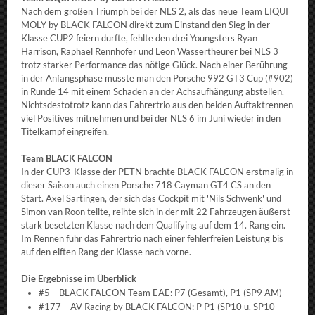
Nach dem großen Triumph bei der NLS 2, als das neue Team LIQUI
MOLY by BLACK FALCON direkt zum Einstand den Sieg in der
Klasse CUP2 feiern durfte, fehlte den drei Youngsters Ryan
Harrison, Raphael Rennhofer und Leon Wassertheurer bei NLS 3
trotz starker Performance das nötige Glück. Nach einer Berührung
in der Anfangsphase musste man den Porsche 992 GT3 Cup (#902)
in Runde 14 mit einem Schaden an der Achsaufhängung abstellen.
Nichtsdestotrotz kann das Fahrertrio aus den beiden Auftaktrennen
viel Positives mitnehmen und bei der NLS 6 im Juni wieder in den
Titelkampf eingreifen.
Team BLACK FALCON
In der CUP3-Klasse der PETN brachte BLACK FALCON erstmalig in
dieser Saison auch einen Porsche 718 Cayman GT4 CS an den
Start. Axel Sartingen, der sich das Cockpit mit 'Nils Schwenk' und
Simon van Roon teilte, reihte sich in der mit 22 Fahrzeugen äußerst
stark besetzten Klasse nach dem Qualifying auf dem 14. Rang ein.
Im Rennen fuhr das Fahrertrio nach einer fehlerfreien Leistung bis
auf den elften Rang der Klasse nach vorne.
Die Ergebnisse im Überblick
#5 – BLACK FALCON Team EAE: P7 (Gesamt), P1 (SP9 AM)
#177 – AV Racing by BLACK FALCON: P P1 (SP10 u. SP10