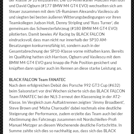
der Klasse SP10 einzufahren. Die US-Amerikaner Malcolm Harrison
und David Ogburn (#177 BMW M4 GT4 EVO) wechselten sich am
Steuer zusammen mit dem US-Rumänen Alexandru Vasilescu ab
und siegten bei besten äußeren Witterungsbedingungen vor ihren
Teamkollegen Judson Holt, Denny Stripling und 'Russ Turner', die
gemeinsam das Schwesterfahrzeug (#180 BMW M4 GT4 EVO)
pilotierten. Damit bewies AV Racing by BLACK FALCON
eindrucksvoll, dass man nicht nur innerhalb der SP10 AM-
Besatzungen konkurrenzfähig ist, sondern auch in der
Gesamtabrechnung der SP10-Klasse vorne mithalten kann. Bereits
im Qualifying hatten sich Harrison, Ogburn und Vasilescu mit dem
BMW M4 GT4 EVO ganz knapp die Pole Position gesichert und
knüpften dann später auch im Rennen an diese starke Leistung an.
BLACK FALCON Team FANATEC
Nach dem erfolgreichen Debüt des Porsche 992 GT3 Cup (#632)
beim Saisonstart vor drei Wochen sicherte sich das BLACK FALCON
Team FANATEC bei der NLS 3 erneut den Klassensieg in der AT2-
Klasse. Im Vergleich zum Auftaktrennen zeigten 'Jimmy Broadbent',
Steve Brown und 'Misha Charoudin' dabei nochmals eine deutliche
Steigerung der Performance, zudem erzielte das Team auch bei der
Abstimmung des Fahrzeugs zusammen mit Nordschleifen-Profi
Manuel Metzger an diesem Wochenende deutliche Fortschritte. In
Summe zahlte sich dies so nachhaltig aus, dass sich das BLACK