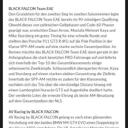
BLACK FALCON Team EAE
Den Grundstein für den zweiten Sieg im zweiten Saisonrennen legte
das BLACK FALCON Team EAE bereits im 90-minütigen Qualifying.
Obwohl dieses von zahlreichen Gelbphasen und Code-60 Phasen
geprägt war, erwischten Daan Arrow, Mustafa Mehmet Kaya und
Mike Stursberg ein gutes Timing für eine schnelle Runde und
stellten den Porsche 911 GT3 R (#5) auf die Pole Position in der
Klasse SP9-AM sowie auf eine starke sechste Gesamtposition. Im
Rennen mischte das BLACK FALCON Team EAE dann gerade in der
Anfangsphase die stark besetzten PRO-Fahrzeuge auf und lieferte
sich innerhalb der Top-10 des Gesamtklassements einige
sehenswerte Zweikämpfe. Schlussendlich überquerten Arrow, Kaya
und Stursberg auf einem starken siebten Gesamtrang die Ziellinie.
Innerhalb der SP9-AM reichte es zudem für den Klassensieg,
nachdem sich das Trio über die vierstündige Distanz hinweg mit
einem Lamborghini Huracán GT3 auf Augenhöhe duelliert hatte.
Der verdiente Lohn: die erneute Ehrung als beste AM-Besatzung
auf dem Gesamtpodium der NLS.
AV Racing by BLACK FALCON
AV Racing by BLACK FALCON gelang es nach einer glänzenden
Vorstellung mit den beiden BMW M4 GT4 EVO einen Doppelsieg in