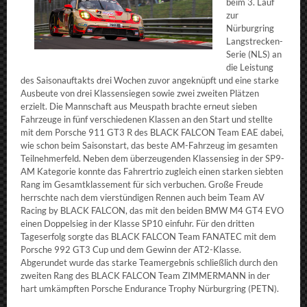
beim 3. Lauf
zur
Nürburgring
Langstrecken-
Serie (NLS) an
die Leistung
des Saisonauftakts drei Wochen zuvor angeknüpft und eine starke
Ausbeute von drei Klassensiegen sowie zwei zweiten Plätzen
erzielt. Die Mannschaft aus Meuspath brachte erneut sieben
Fahrzeuge in fünf verschiedenen Klassen an den Start und stellte
mit dem Porsche 911 GT3 R des BLACK FALCON Team EAE dabei,
wie schon beim Saisonstart, das beste AM-Fahrzeug im gesamten
Teilnehmerfeld. Neben dem überzeugenden Klassensieg in der SP9-
AM Kategorie konnte das Fahrertrio zugleich einen starken siebten
Rang im Gesamtklassement für sich verbuchen. Große Freude
herrschte nach dem vierstündigen Rennen auch beim Team AV
Racing by BLACK FALCON, das mit den beiden BMW M4 GT4 EVO
einen Doppelsieg in der Klasse SP10 einfuhr. Für den dritten
Tageserfolg sorgte das BLACK FALCON Team FANATEC mit dem
Porsche 992 GT3 Cup und dem Gewinn der AT2-Klasse.
Abgerundet wurde das starke Teamergebnis schließlich durch den
zweiten Rang des BLACK FALCON Team ZIMMERMANN in der
hart umkämpften Porsche Endurance Trophy Nürburgring (PETN).