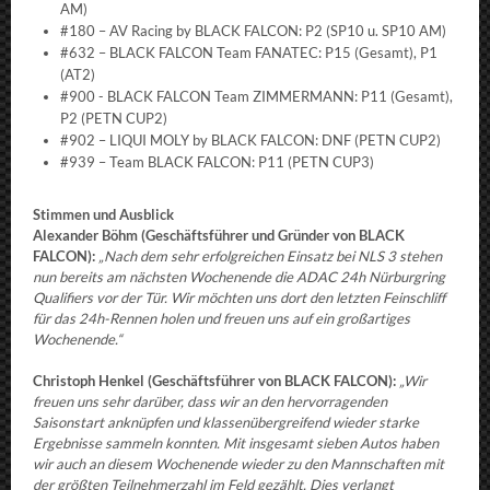
AM)
#180 – AV Racing by BLACK FALCON: P2 (SP10 u. SP10 AM)
#632 – BLACK FALCON Team FANATEC: P15 (Gesamt), P1
(AT2)
#900 - BLACK FALCON Team ZIMMERMANN: P11 (Gesamt),
P2 (PETN CUP2)
#902 – LIQUI MOLY by BLACK FALCON: DNF (PETN CUP2)
#939 – Team BLACK FALCON: P11 (PETN CUP3)
Stimmen und Ausblick
Alexander Böhm (Geschäftsführer und Gründer von BLACK
FALCON):
„Nach dem sehr erfolgreichen Einsatz bei NLS 3 stehen
nun bereits am nächsten Wochenende die ADAC 24h Nürburgring
Qualifiers vor der Tür. Wir möchten uns dort den letzten Feinschliff
für das 24h-Rennen holen und freuen uns auf ein großartiges
Wochenende.“
Christoph Henkel (Geschäftsführer von BLACK FALCON):
„Wir
freuen uns sehr darüber, dass wir an den hervorragenden
Saisonstart anknüpfen und klassenübergreifend wieder starke
Ergebnisse sammeln konnten. Mit insgesamt sieben Autos haben
wir auch an diesem Wochenende wieder zu den Mannschaften mit
der größten Teilnehmerzahl im Feld gezählt. Dies verlangt